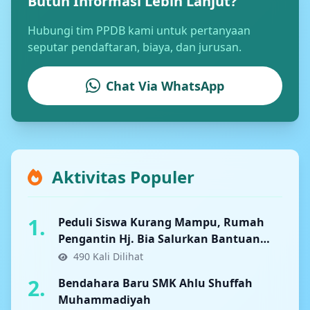
Butuh Informasi Lebih Lanjut?
Hubungi tim PPDB kami untuk pertanyaan
seputar pendaftaran, biaya, dan jurusan.
Chat Via WhatsApp
Aktivitas Populer
1.
Peduli Siswa Kurang Mampu, Rumah
Pengantin Hj. Bia Salurkan Bantuan
Seragam dan Buku di SMK Ahlu Suffah
490 Kali Dilihat
Bantaeng
2.
Bendahara Baru SMK Ahlu Shuffah
Muhammadiyah