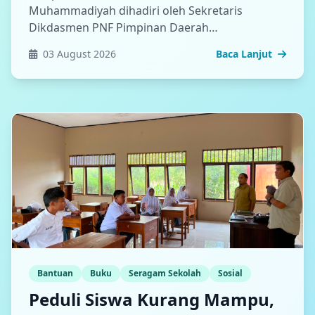
Muhammadiyah dihadiri oleh Sekretaris
Dikdasmen PNF Pimpinan Daerah
Muhammadiyah Bantaeng, Bapak Harianto
03 August 2026
Baca Lanjut
Saparang, SE., MM. berlangsung lancar.
Bantuan
Buku
Seragam Sekolah
Sosial
Peduli Siswa Kurang Mampu,