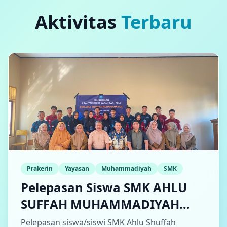
Aktivitas
Terbaru
Prakerin
Yayasan
Muhammadiyah
SMK
Pelepasan Siswa SMK AHLU
SUFFAH MUHAMMADIYAH
BANTAENG ke Dunia Industri
Pelepasan siswa/siswi SMK Ahlu Shuffah