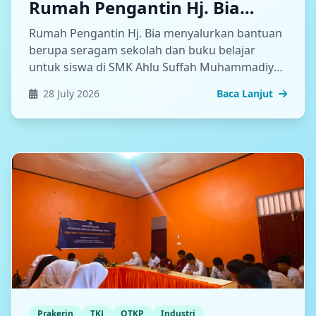
Rumah Pengantin Hj. Bia
Salurkan Bantuan Seragam
Rumah Pengantin Hj. Bia menyalurkan bantuan
dan Buku di SMK Ahlu Suffah
berupa seragam sekolah dan buku belajar
untuk siswa di SMK Ahlu Suffah Muhammadiyah
Bantaeng
Bantaeng pada tanggal 28 Juli 2026
28 July 2026
Baca Lanjut
Prakerin
TKJ
OTKP
Industri