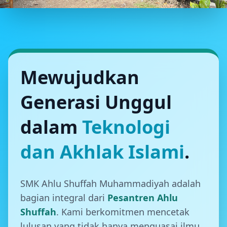
SMK AHLU SHUFFAH MUHAMMADIYAH
Ruang Kelas yang Nyaman
Belajar di lingkungan yang tenang dan kondusif untuk
Mewujudkan
mendukung kreativitas.
Generasi Unggul
SELENGKAPNYA
dalam
Teknologi
dan Akhlak Islami
.
SMK Ahlu Shuffah Muhammadiyah adalah
bagian integral dari
Pesantren Ahlu
Shuffah
. Kami berkomitmen mencetak
lulusan yang tidak hanya menguasai ilmu