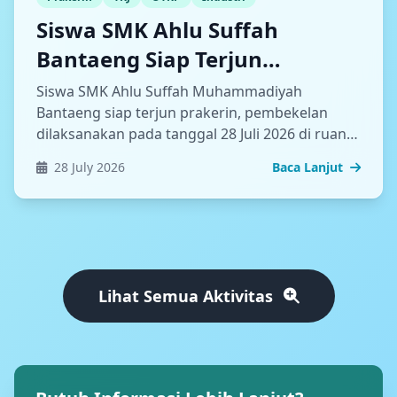
Siswa SMK Ahlu Suffah
Bantaeng Siap Terjun
Prakerin, Kepsek: Jaga Nama
Siswa SMK Ahlu Suffah Muhammadiyah
Baik Almamater!
Bantaeng siap terjun prakerin, pembekelan
dilaksanakan pada tanggal 28 Juli 2026 di ruang
rapat sekolah SMK.
28 July 2026
Baca Lanjut
Lihat Semua Aktivitas